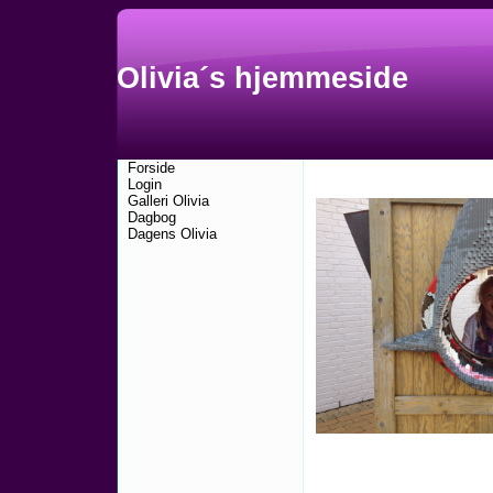
Olivia´s hjemmeside
Forside
Login
Galleri Olivia
Dagbog
Dagens Olivia